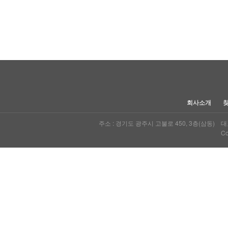
다음
맨끝
회사소개
주소 : 경기도 광주시 고불로 450, 3층(삼동) 대표자
Co