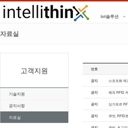
Iot솔루션
자료실
고객지원
번호
공지
스포츠화 제조
공지
해외 RFID
기술지원
공지
싱가포르 R
공지사항
공지
큐빗, RFI
자료실
공지
큐빗, 초고감