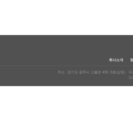
다음
맨끝
회사소개
주소 : 경기도 광주시 고불로 450, 3층(삼동) 대표자
Co