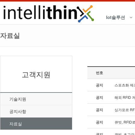
Iot솔루션
자료실
고객지원
번호
공지
스포츠화 제조
공지
해외 RFID
기술지원
공지
싱가포르 R
공지사항
공지
큐빗, RFI
자료실
공지
큐빗, 초고감