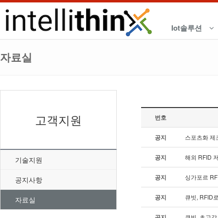
Iot솔루션
자료실
고객지원
번호
공지
스포츠화 제조
공지
해외 RFID
기술지원
공지
싱가포르 R
공지사항
공지
큐빗, RFI
자료실
공지
큐빗, 초고감