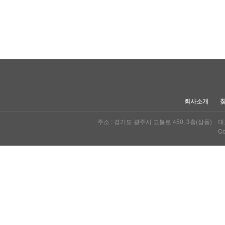
다음
맨끝
회사소개
주소 : 경기도 광주시 고불로 450, 3층(삼동) 대표자
Co