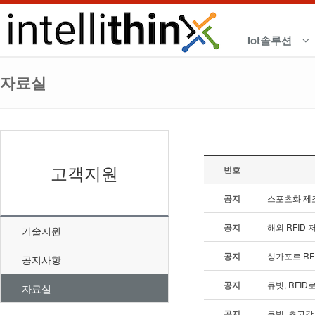
Iot솔루션
자료실
고객지원
번호
공지
스포츠화 제조
공지
해외 RFID
기술지원
공지
싱가포르 R
공지사항
공지
큐빗, RFI
자료실
공지
큐빗, 초고감