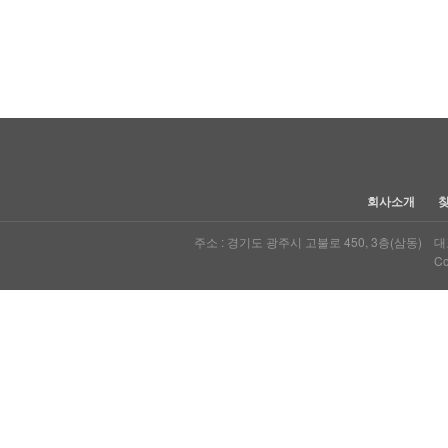
다음
맨끝
회사소개
주소 : 경기도 광주시 고불로 450, 3층(삼동) 대표자
Co