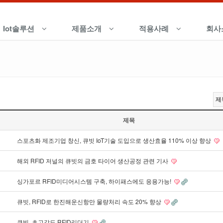
Iot솔루션
제품소개
적용사례
회사
제목
스포츠화 제조기업 창신, 큐빗 IoT기술 도입으로 생산효율 110% 이상 향상
해외 RFID 저널의 큐빗의 금호 타이어 생산공정 관련 기사
싱가포르 RFID미디어시스템 구축, 하이패스에도 응용가능!
큐빗, RFID로 한진해운신항만 물량처리 속도 20% 향상
큐빗, 초고감도 RFID리더기