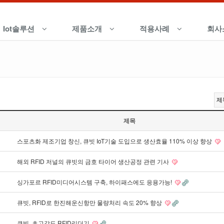
Iot솔루션
제품소개
적용사례
회사
제목
스포츠화 제조기업 창신, 큐빗 IoT기술 도입으로 생산효율 110% 이상 향상
해외 RFID 저널의 큐빗의 금호 타이어 생산공정 관련 기사
싱가포르 RFID미디어시스템 구축, 하이패스에도 응용가능!
큐빗, RFID로 한진해운신항만 물량처리 속도 20% 향상
큐빗, 초고감도 RFID리더기