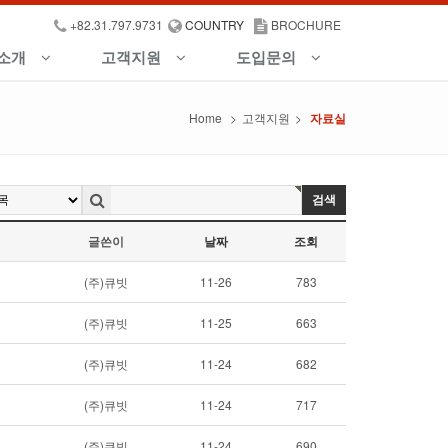
+82.31.797.9731
COUNTRY
BROCHURE
소개
고객지원
도입문의
Home
>
고객지원
>
자료실
검색
글쓴이
날짜
조회
(주)큐빗
11-26
783
(주)큐빗
11-25
663
(주)큐빗
11-24
682
(주)큐빗
11-24
717
(주)큐빗
11-24
690