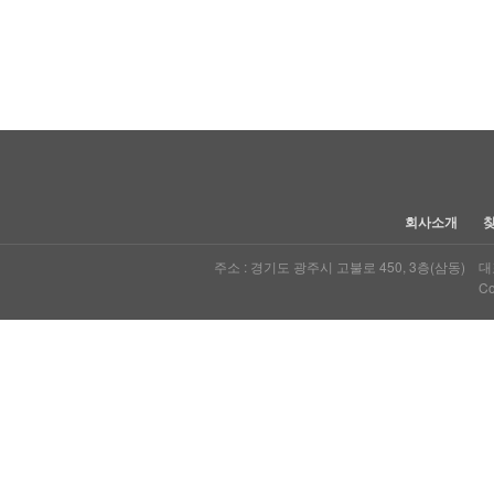
처음
다음
맨끝
회사소개
주소 : 경기도 광주시 고불로 450, 3층(삼동) 대표자
Co