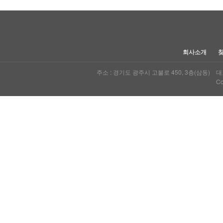
회사소개
주소 : 경기도 광주시 고불로 450, 3층(삼동) 대표자
Co