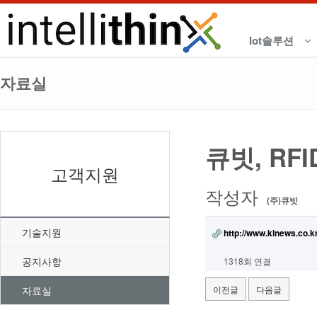
Iot솔루션
자료실
큐빗, R
고객지원
작성자
(주)큐빗
기술지원
http://www.klnews.co.k
공지사항
1318회 연결
자료실
이전글
다음글